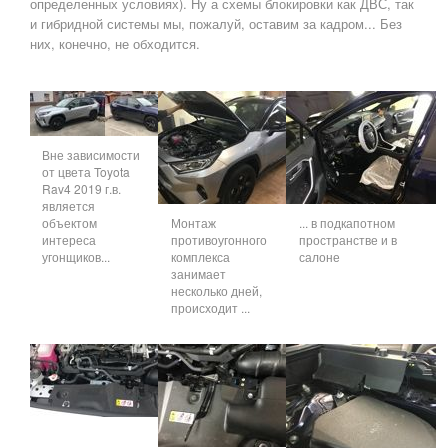
определенных условиях). Ну а схемы блокировки как ДВС, так
и гибридной системы мы, пожалуй, оставим за кадром... Без
них, конечно, не обходится.
Вне зависимости
от цвета Toyota
Rav4 2019 г.в.
является
объектом
Монтаж
... в подкапотном
интереса
противоугонного
пространстве и в
угонщиков...
комплекса
салоне
занимает
несколько дней,
происходит ...