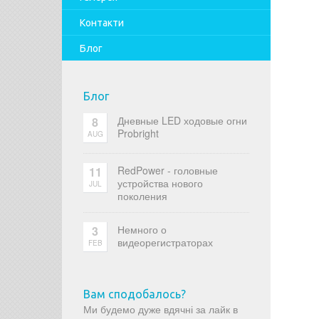
Контакти
Блог
Блог
Дневные LED ходовые огни
8
Probright
AUG
RedPower - головные
11
устройства нового
JUL
поколения
Немного о
3
видеорегистраторах
FEB
Вам сподобалось?
Ми будемо дуже вдячні за лайк в