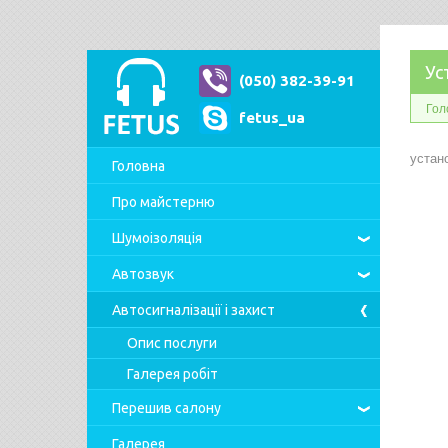
Ус
(050) 382-39-91
Гол
fetus_ua
устан
Головна
Про майстерню
Шумоізоляція
Автозвук
Автосигналізації
і захист
Опис послуги
Галерея робіт
Перешив салону
Галерея