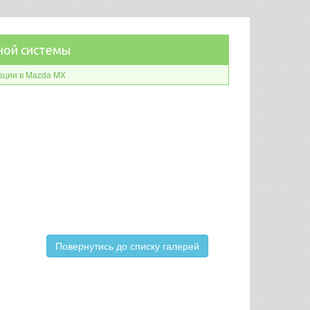
нной системы
ации в Mazda MX
Повернутись до списку галерей