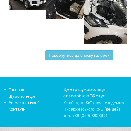
Повернутись до списку галерей
Головна
Центр шумоізоляції
Шумоізоляція
автомобілів "Фетус"
Автосигналізації
Україна, м. Київ, вул. Академіка
Контакти
Писаржевського, 8-Б
(де це?)
тел. +38 (050) 3823991