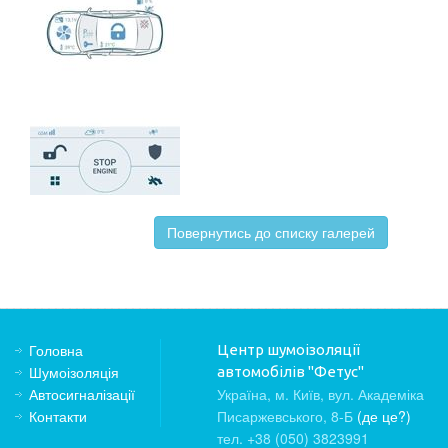
Повернутись до списку галерей
Головна
Центр шумоізоляції
Шумоізоляція
автомобілів "Фетус"
Автосигналізації
Україна, м. Київ, вул. Академіка
Контакти
Писаржевського, 8-Б
(де це?)
тел. +38 (050) 3823991