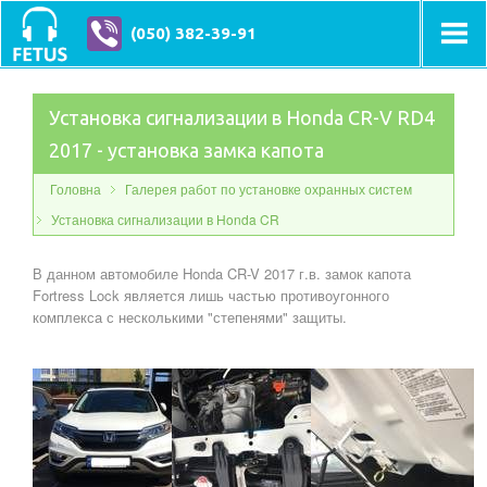
(050) 382-39-91
Установка сигнализации в Honda CR-V RD4
2017 - установка замка капота
Головна
Галерея работ по установке охранных систем
Установка сигнализации в Honda CR
В данном автомобиле Honda CR-V 2017 г.в. замок капота
Fortress Lock является лишь частью противоугонного
комплекса с несколькими "степенями" защиты.