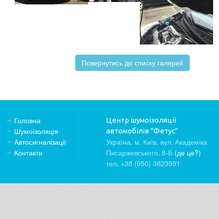
Повернутись до списку галерей
Головна
Центр шумоізоляції
Шумоізоляція
автомобілів "Фетус"
Автосигналізації
Україна, м. Київ, вул. Академіка
Контакти
Писаржевського, 8-Б
(де це?)
тел. +38 (050) 3823991