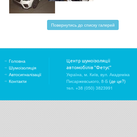
Повернутись до списку галерей
Головна
Центр шумоізоляції
Шумоізоляція
автомобілів "Фетус"
Автосигналізації
Україна, м. Київ, вул. Академіка
Контакти
Писаржевського, 8-Б
(де це?)
тел. +38 (050) 3823991