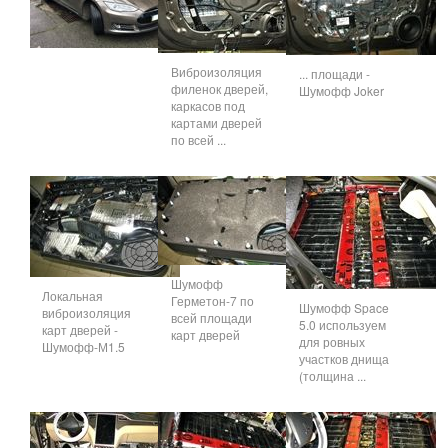
Виброизоляция
... площади -
филенок дверей,
Шумофф Joker
каркасов под
картами дверей
по всей ...
Шумофф
Локальная
Герметон-7 по
Шумофф Space
виброизоляция
всей площади
5.0 используем
карт дверей -
карт дверей
для ровных
Шумофф-М1.5
участков днища
(толщина ...