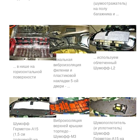
(шумоотражатель)
на полу
багажника и ...
... используем
Локальная
облегченный
виброизоляция
... в нише на
Шумофф-L2
филенки и
горизонтальной
пластиковой
поверхности
накладки 5-ой
двери - ...
Виброизоляция
Шумопоглотитель
Шумофф
верхней крышки
(и уплотнитель)
Герметон-А15
торпедо -
Шумофф
(1,5 см
Шумофф-М3
Герметон-А15 на
толщиной) на