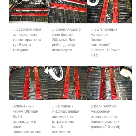
... рабочего слоя
... скрепляющего
... облегченный
из нескольких
слоя фольги -
материал
типов герметика
200 мкм). Для
"нового
тут 5 мм, а
ребер днища
поколения"
толщина ...
используем ...
Ultimate U-Power
Red
Вспененный
... на ровных
В роли жесткой
каучук Ultimate
участках днища
мембраны-
Soft-3
автомобиля
отражателя на
используем в
(отражатель
ровных участках
роли
малой
днища (3-й слой)
промежуточного
плотности)
...