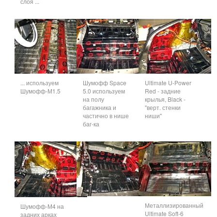
слоя ...
... используем
Шумофф Space
Ultimate U-Power
Шумофф-М1.5
5.0 используем
Red - задние
на полу
крылья, Black -
багажника и
"верт. стенки
частично в нише
ниши"
баг-ка
Металлизированный
Шумофф-М4 на
Ultimate Soft-6
задних арках