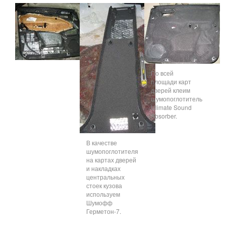
По всей
площади карт
дверей клеим
шумопоглотитель
Ulimate Sound
Absorber.
В качестве
шумопоглотителя
на картах дверей
и накладках
центральных
стоек кузова
используем
Шумофф
Герметон-7.