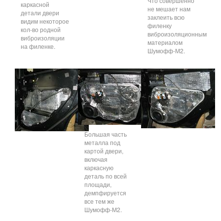
Что совершенно
каркасной
не мешает нам
детали двери
заклеить всю
видим некоторое
филенку
кол-во родной
виброизоляционным
виброизоляции
материалом
на филенке.
Шумофф-М2.
Большая часть
металла под
картой двери,
включая
каркасную
деталь по всей
площади,
демпфируется
все тем же
Шумофф-М2.