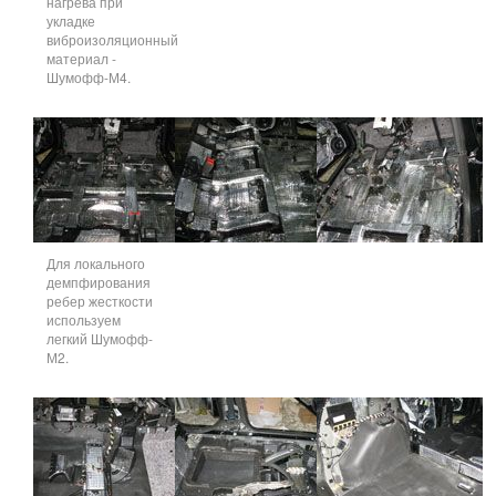
нагрева при
укладке
виброизоляционный
материал -
Шумофф-М4.
Для локального
демпфирования
ребер жесткости
используем
легкий Шумофф-
М2.