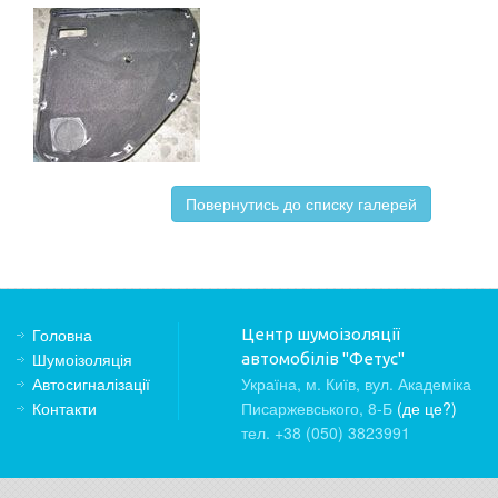
Повернутись до списку галерей
Головна
Центр шумоізоляції
Шумоізоляція
автомобілів "Фетус"
Автосигналізації
Україна, м. Київ, вул. Академіка
Контакти
Писаржевського, 8-Б
(де це?)
тел. +38 (050) 3823991