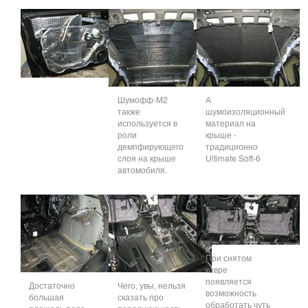
Шумофф-М2
А
также
шумоизоляционный
используется в
материал на
роли
крыше -
демпфирующего
традиционно
слоя на крыше
Ultimate Soft-6
автомобиля.
При снятом
ковре
появляется
Достаточно
Чего, увы, нельзя
возможность
большая
сказать про
обработать чуть