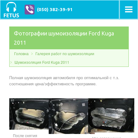
(050) 382-39-91
Фотографии шумоизоляции Ford Kuga
2011
Головна
Галерея работ по шумоизоляции
Шумоизоляция Ford Kuga 2011
Полная шумоизоляция автомобиля про оптимальной с т.з.
соотношения цена/эффективность программе.
После снятия