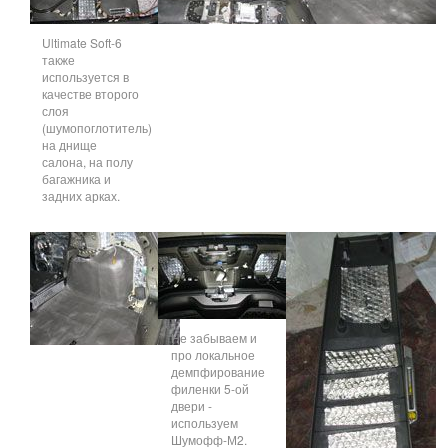
Ultimate Soft-6
также
используется в
качестве второго
слоя
(шумопоглотитель)
на днище
салона, на полу
багажника и
задних арках.
Не забываем и
про локальное
демпфирование
филенки 5-ой
двери -
используем
Шумофф-М2.