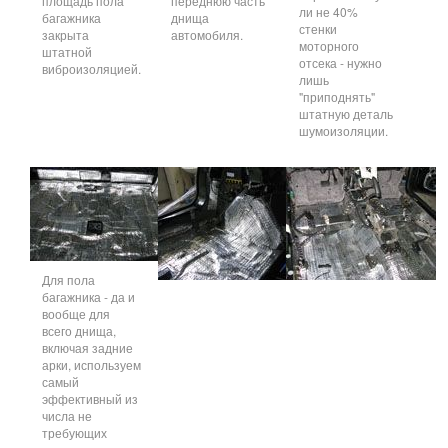
площадь пола
переднюю часть
ли не 40%
багажника
днища
стенки
закрыта
автомобиля.
моторного
штатной
отсека - нужно
виброизоляцией.
лишь
"приподнять"
штатную деталь
шумоизоляции.
Для пола
багажника - да и
вообще для
всего днища,
включая задние
арки, используем
самый
эффективный из
числа не
требующих