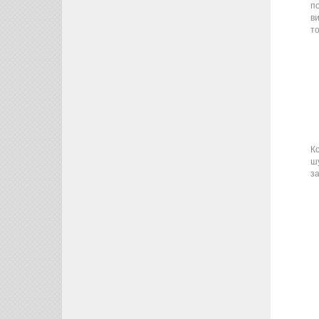
п
в
т
К
ш
з