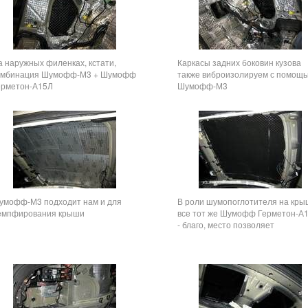
а наружных филенках, кстати,
Каркасы задних боковин кузова
омбинация Шумофф-М3 + Шумофф
также виброизолируем с помощ
ерметон-А15Л
Шумофф-М3
умофф-М3 подходит нам и для
В роли шумопоглотителя на кры
емпфирования крыши
все тот же Шумофф Герметон-А
- благо, место позволяет