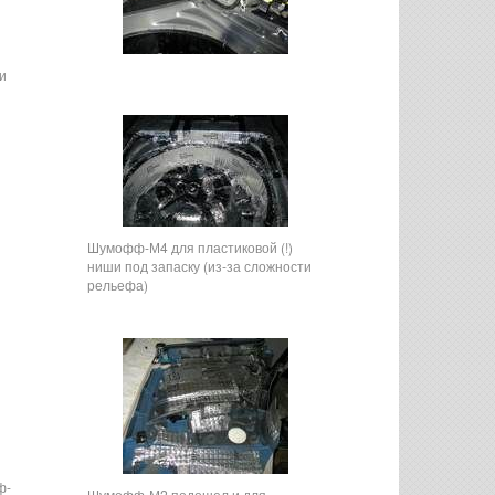
и
Шумофф-М4 для пластиковой (!)
ниши под запаску (из-за сложности
рельефа)
ф-
Шумофф-М2 подошел и для