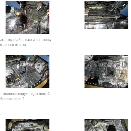
ытаемся забраться и на стенку
оторного отсека
тяжеляем воздуховоды легкой
иброизоляцией