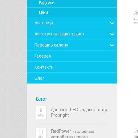
Відгуки
Д
Ціни
д
п
Автозвук
Автосигналізації
і захист
Перешив салону
Галерея
Контакти
Блог
Блог
Дневные LED ходовые огни
8
Probright
AUG
RedPower - головные
11
З
устройства нового
к
JUL