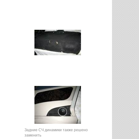
Задние СЧ динамики также решено
заменить