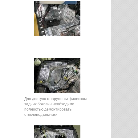
Для доступа к наружным филенкам
задних боковин необходимо
полностью демонтировать
стеклоподъемники