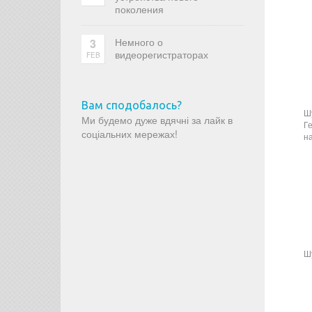
поколения
Немного о
3
видеорегистраторах
FEB
Вам сподобалось?
Ш
Ми будемо дуже вдячні за лайк в
Г
соціальних мережах!
н
Ш