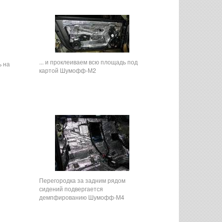
... и проклеиваем всю площадь под
ь на
картой Шумофф-М2
Перегородка за задним рядом
сидений подвергается
демпфированию Шумофф-М4