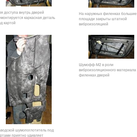
ля доступа внутрь дверей
На наружных филенках большие
емонтируется каркасная деталь
площади закрыты штатной
од картой
виброизоляцией
Шумофф-М2 в роли
виброизоляционного материала
филенках дверей
аводской шумопоглотитель под
артами приятно удивляет