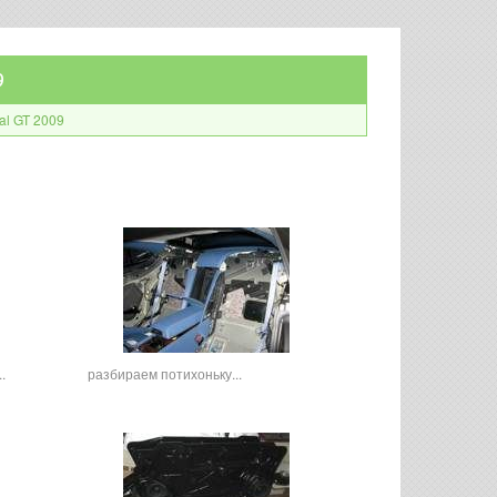
9
al GT 2009
.
разбираем потихоньку...