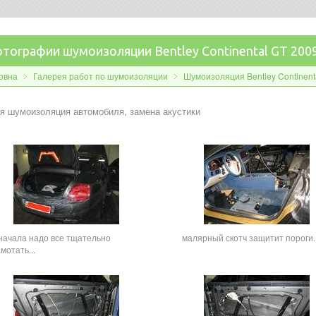
тографии шумоизоляции Bentley Continental GT 200
овна
Галерея работ по шумоизоляции
Шумоизоляция Bentley Continent
я шумоизоляция автомобиля, замена акустики
начала надо все тщательно
малярный скотч защитит пороги..
мотать...