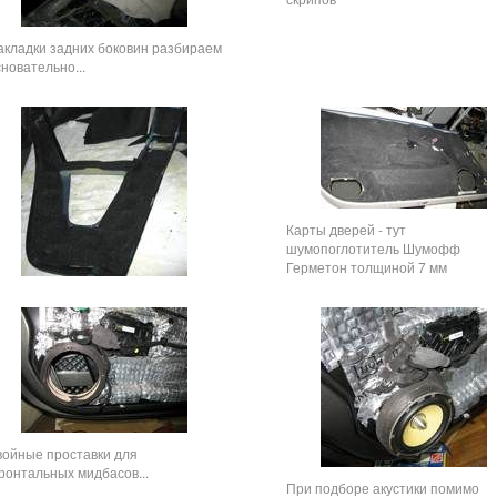
акладки задних боковин разбираем
новательно...
Карты дверей - тут
шумопоглотитель Шумофф
Герметон толщиной 7 мм
войные проставки для
ронтальных мидбасов...
При подборе акустики помимо