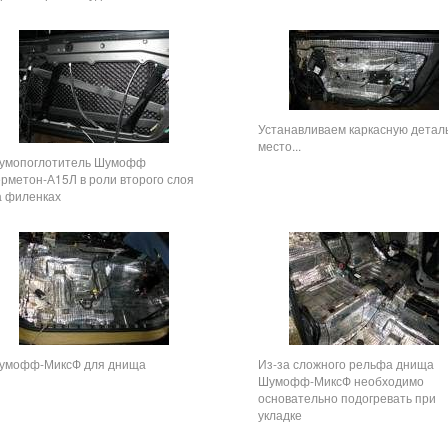
Устанавливаем каркасную детал
место...
умопоглотитель Шумофф
ерметон-А15Л в роли второго слоя
а филенках
умофф-МиксФ для днища
Из-за сложного рельфа днища
Шумофф-МиксФ необходимо
основательно подогревать при
укладке