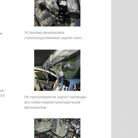
Установка механизмов
ью
стеклоподъемников задних окон...
ше -
15Л
Не пропускаем ни одного проводка -
все обматываем прокладочным
материалом