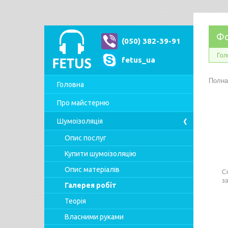
Фо
(050) 382-39-91
Гол
fetus_ua
Полна
Головна
Про майстерню
Шумоізоляція
Опис послуг
Купити шумоізоляцію
Опис матеріалів
С
за
Галерея робіт
Теорія
Власними руками