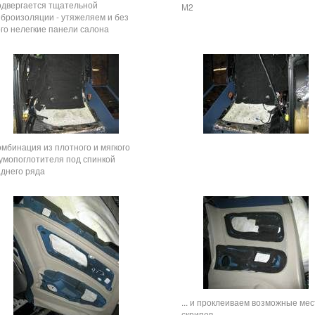
одвергается тщательной
М2
иброизоляции - утяжеляем и без
ого нелегкие панели салона
омбинация из плотного и мягкого
умопоглотителя под спинкой
аднего ряда
... и проклеиваем возможные мес
скрипов