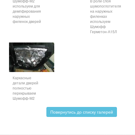
Шумофф-М2
В роли слоя
используем для
шумопоглотителя
демпфирования
на наружных
наружных
филенках
филенок дверей
используем
Шумофф
Герметон-А15Л
Каркасные
детали дверей
полностью
перекрываем
Шумофф-М2
Повернутись до списку галерей