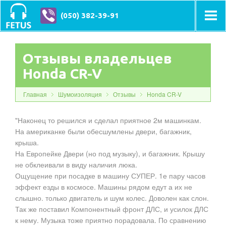
(050) 382-39-91
Отзывы владельцев
Honda CR-V
Главная
Шумоизоляция
Отзывы
Honda CR-V
"Наконец то решился и сделал приятное 2м машинкам.
На американке были обесшумлены двери, багажник,
крыша.
На Европейке Двери (но под музыку), и багажник. Крышу
не обклеивали в виду наличия люка.
Ощущение при посадке в машину СУПЕР. 1е пару часов
эффект езды в космосе. Машины рядом едут а их не
слышно. только двигатель и шум колес. Доволен как слон.
Так же поставил Компонентный фронт ДЛС, и усилок ДЛС
к нему. Музыка тоже приятно порадовала. По сравнению