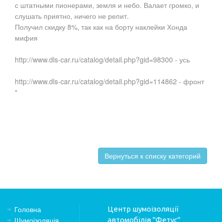
с штатными пионерами, земля и небо. Валает громко, и
слушать приятно, ничего не репит.
Получил скидку 8%, так как на борту наклейки Хонда
мифия
http://www.dls-car.ru/catalog/detail.php?gid=98300 - усь
http://www.dls-car.ru/catalog/detail.php?gid=114862 - фронт
"
Вернуться к списку категорий
Головна
Центр шумоізоляції
Шумоізоляція
автомобілів "Фетус"